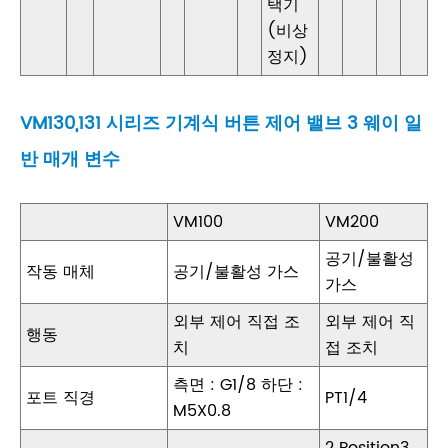
택기
(비상
정지)
VM130,131 시리즈 기계식 버튼 제어 밸브 3 웨이 일
반 매개 변수
VM100
VM200
공기/불활성
작동 매체
공기/불활성 가스
가스
외부 제어 직접 조
외부 제어 직
행동
치
접 조치
측면 : G1/8 하단 :
포트 직경
PT1/4
M5X0.8