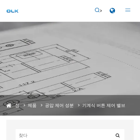


집
제품
공압 제어 성분
기계식 버튼 제어 밸브