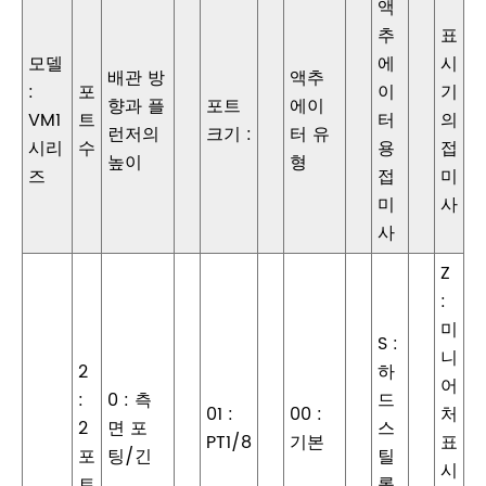
액
추
표
모델
에
시
배관 방
액추
:
포
이
기
향과 플
포트
에이
VM1
트
터
의
런저의
크기 :
터 유
시리
수
용
접
높이
형
즈
접
미
미
사
사
Z
:
미
S :
니
2
하
어
:
0 : 측
드
01 :
00 :
처
2
면 포
스
PT1/8
기본
표
포
팅/긴
틸
시
트
롤