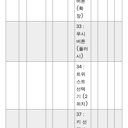
버튼
(확
장)
33 :
푸시
버튼
(플러
시)
34 :
트위
스트
선택
기 (2
위치)
37 :
키 선