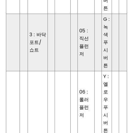
버
튼
G :
녹
05 :
3 : 바닥
색
직선
포트/
푸
플런
쇼트
시
저
버
튼
Y :
옐
06 :
로
롤러
우
플런
푸
저
시
버
튼