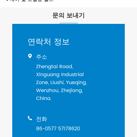
문의 보내기
연락처 정보
주소

Zhengtai Road,
Xinguang Industrial
Zone, Liushi, Yueqing,
Wenzhou, Zhejiang,
China.
전화

86-0577 57178620