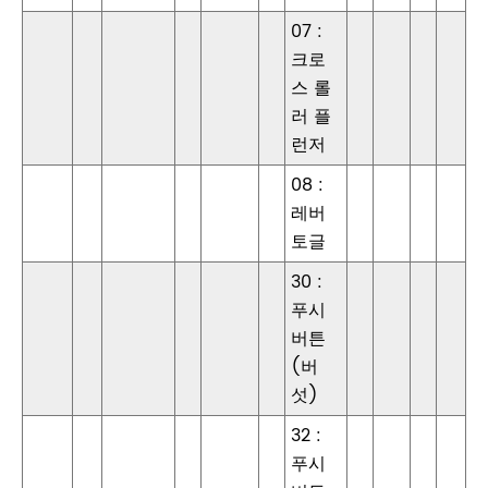
07 :
크로
스 롤
러 플
런저
08 :
레버
토글
30 :
푸시
버튼
(버
섯)
32 :
푸시