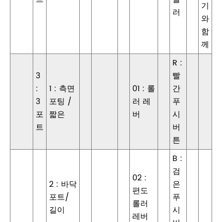
기
러
와
함
께
R :
3
빨
:
1 : 측면
01 : 롤
간
3
포팅 /
러 레
푸
포
짧은
버
시
트
버
튼
B :
검
02 :
2 : 바닥
은
편도
포트/
푸
롤러
길이
시
레버